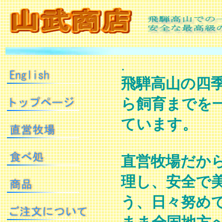
.
飛騨高山の四
ら飼育までを
ています。
直営牧場だか
理し、安全で
う、日々努め